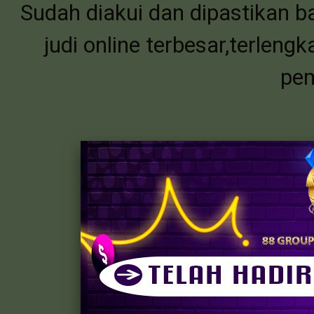
Sudah diakui dan dipastikan
judi online terbesar,terlen
pe