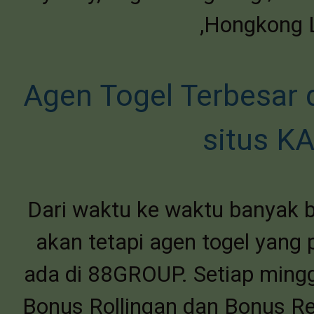
,Hongkong L
Agen Togel Terbesar 
situs K
Dari waktu ke waktu banyak b
akan tetapi agen togel yang 
ada di 88GROUP. Setiap min
Bonus Rollingan dan Bonus Re